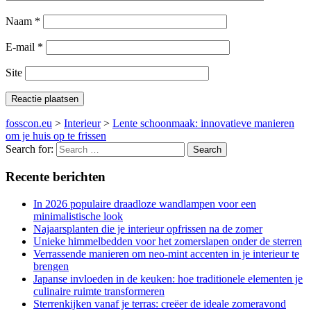
Naam
*
E-mail
*
Site
fosscon.eu
>
Interieur
>
Lente schoonmaak: innovatieve manieren
om je huis op te frissen
Search for:
Recente berichten
In 2026 populaire draadloze wandlampen voor een
minimalistische look
Najaarsplanten die je interieur opfrissen na de zomer
Unieke himmelbedden voor het zomerslapen onder de sterren
Verrassende manieren om neo-mint accenten in je interieur te
brengen
Japanse invloeden in de keuken: hoe traditionele elementen je
culinaire ruimte transformeren
Sterrenkijken vanaf je terras: creëer de ideale zomeravond