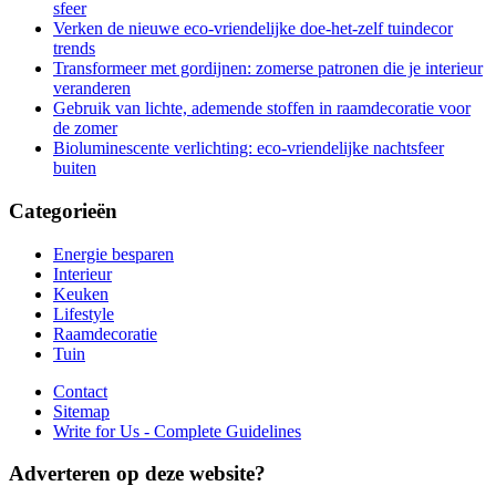
sfeer
Verken de nieuwe eco-vriendelijke doe-het-zelf tuindecor
trends
Transformeer met gordijnen: zomerse patronen die je interieur
veranderen
Gebruik van lichte, ademende stoffen in raamdecoratie voor
de zomer
Bioluminescente verlichting: eco-vriendelijke nachtsfeer
buiten
Categorieën
Energie besparen
Interieur
Keuken
Lifestyle
Raamdecoratie
Tuin
Contact
Sitemap
Write for Us - Complete Guidelines
Adverteren op deze website?