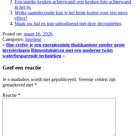
Een unieke keuken achterwand: een keuken foto achterwand
in het ijs
Welke raamdecoratie kun je het beste kopen voor een mooi
effect?
Maak uw hal en trap uitnodigend met deze decoratietips
Posted on:
maart 16, 2026
Categories:
Interieur
«
Hoe creëer je een energiezuinig thuiskantoor zonder grote
investeringen
Binnentuinieren met een moderne twist:
waterbesparende technieken
»
Geef een reactie
Je e-mailadres wordt niet gepubliceerd.
Vereiste velden zijn
gemarkeerd met
*
Reactie
*