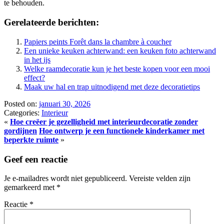
te behouden.
Gerelateerde berichten:
Papiers peints Forêt dans la chambre à coucher
Een unieke keuken achterwand: een keuken foto achterwand
in het ijs
Welke raamdecoratie kun je het beste kopen voor een mooi
effect?
Maak uw hal en trap uitnodigend met deze decoratietips
Posted on:
januari 30, 2026
Categories:
Interieur
«
Hoe creëer je gezelligheid met interieurdecoratie zonder
gordijnen
Hoe ontwerp je een functionele kinderkamer met
beperkte ruimte
»
Geef een reactie
Je e-mailadres wordt niet gepubliceerd.
Vereiste velden zijn
gemarkeerd met
*
Reactie
*