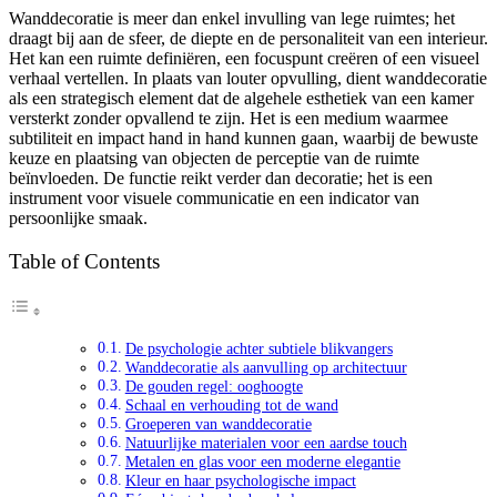
Wanddecoratie is meer dan enkel invulling van lege ruimtes; het
draagt bij aan de sfeer, de diepte en de personaliteit van een interieur.
Het kan een ruimte definiëren, een focuspunt creëren of een visueel
verhaal vertellen. In plaats van louter opvulling, dient wanddecoratie
als een strategisch element dat de algehele esthetiek van een kamer
versterkt zonder opvallend te zijn. Het is een medium waarmee
subtiliteit en impact hand in hand kunnen gaan, waarbij de bewuste
keuze en plaatsing van objecten de perceptie van de ruimte
beïnvloeden. De functie reikt verder dan decoratie; het is een
instrument voor visuele communicatie en een indicator van
persoonlijke smaak.
Table of Contents
De psychologie achter subtiele blikvangers
Wanddecoratie als aanvulling op architectuur
De gouden regel: ooghoogte
Schaal en verhouding tot de wand
Groeperen van wanddecoratie
Natuurlijke materialen voor een aardse touch
Metalen en glas voor een moderne elegantie
Kleur en haar psychologische impact