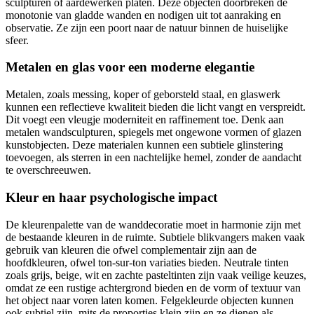
sculpturen of aardewerken platen. Deze objecten doorbreken de
monotonie van gladde wanden en nodigen uit tot aanraking en
observatie. Ze zijn een poort naar de natuur binnen de huiselijke
sfeer.
Metalen en glas voor een moderne elegantie
Metalen, zoals messing, koper of geborsteld staal, en glaswerk
kunnen een reflectieve kwaliteit bieden die licht vangt en verspreidt.
Dit voegt een vleugje moderniteit en raffinement toe. Denk aan
metalen wandsculpturen, spiegels met ongewone vormen of glazen
kunstobjecten. Deze materialen kunnen een subtiele glinstering
toevoegen, als sterren in een nachtelijke hemel, zonder de aandacht
te overschreeuwen.
Kleur en haar psychologische impact
De kleurenpalette van de wanddecoratie moet in harmonie zijn met
de bestaande kleuren in de ruimte. Subtiele blikvangers maken vaak
gebruik van kleuren die ofwel complementair zijn aan de
hoofdkleuren, ofwel ton-sur-ton variaties bieden. Neutrale tinten
zoals grijs, beige, wit en zachte pasteltinten zijn vaak veilige keuzes,
omdat ze een rustige achtergrond bieden en de vorm of textuur van
het object naar voren laten komen. Felgekleurde objecten kunnen
ook subtiel zijn, mits de proporties klein zijn en ze dienen als