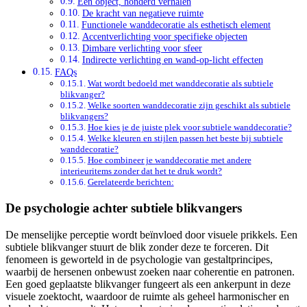
Eén object, honderd verhalen
De kracht van negatieve ruimte
Functionele wanddecoratie als esthetisch element
Accentverlichting voor specifieke objecten
Dimbare verlichting voor sfeer
Indirecte verlichting en wand-op-licht effecten
FAQs
Wat wordt bedoeld met wanddecoratie als subtiele
blikvanger?
Welke soorten wanddecoratie zijn geschikt als subtiele
blikvangers?
Hoe kies je de juiste plek voor subtiele wanddecoratie?
Welke kleuren en stijlen passen het beste bij subtiele
wanddecoratie?
Hoe combineer je wanddecoratie met andere
interieuritems zonder dat het te druk wordt?
Gerelateerde berichten:
De psychologie achter subtiele blikvangers
De menselijke perceptie wordt beïnvloed door visuele prikkels. Een
subtiele blikvanger stuurt de blik zonder deze te forceren. Dit
fenomeen is geworteld in de psychologie van gestaltprincipes,
waarbij de hersenen onbewust zoeken naar coherentie en patronen.
Een goed geplaatste blikvanger fungeert als een ankerpunt in deze
visuele zoektocht, waardoor de ruimte als geheel harmonischer en