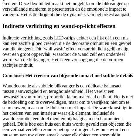
creëren. Deze flexibiliteit maakt het mogelijk om de blikvanger op
verschillende manieren te presenteren en de emotionele impact te
variëren. Het is de dirigent die de dynamiek van het orkest aanpast.
Indirecte verlichting en wand-op-licht effecten
Indirecte verlichting, zoals LED-strips achter een lijst of in een nis,
kan een zachte gloed creëren die de decoratie omhult en een gevoel
van diepte geeft. Dit ‘wall wash’ effect verspreidt licht gelijkmatig
over een groot oppervlak, waardoor de wand zelf een onderdeel
wordt van de blikvanger. Het is een zonsopgang die de vormen
zachtjes onthult.
Conclusie: Het creëren van blijvende impact met subtiele details
Wanddecoratie als subtiele blikvanger is een delicate balansact
tussen aanwezigheid en terughoudendheid. Het vereist een
bewustzijn van ruimte, proportie, kleur, materiaal en licht. Het is niet
de bedoeling om te overweldigen, maar om te verrijken; niet om te
schreeuwen, maar om te fluisteren met impact. De ware kunst ligt in
het creëren van een interieur waar elk element, inclusief de
wanddecoratie, een doel dient en bijdraagt aan een harmonieus
geheel. Dit is hoe een huis een thuis wordt, gevuld met objecten die
een verhaal vertellen zonder het op te dringen. Uw huis wordt een
museum van uw eigen smaak, waar elk object een zorgvuldig