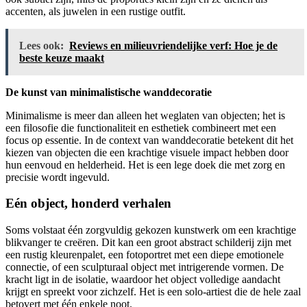
accenten, als juwelen in een rustige outfit.
Lees ook:
Reviews en milieuvriendelijke verf: Hoe je de
beste keuze maakt
De kunst van minimalistische wanddecoratie
Minimalisme is meer dan alleen het weglaten van objecten; het is
een filosofie die functionaliteit en esthetiek combineert met een
focus op essentie. In de context van wanddecoratie betekent dit het
kiezen van objecten die een krachtige visuele impact hebben door
hun eenvoud en helderheid. Het is een lege doek die met zorg en
precisie wordt ingevuld.
Eén object, honderd verhalen
Soms volstaat één zorgvuldig gekozen kunstwerk om een krachtige
blikvanger te creëren. Dit kan een groot abstract schilderij zijn met
een rustig kleurenpalet, een fotoportret met een diepe emotionele
connectie, of een sculpturaal object met intrigerende vormen. De
kracht ligt in de isolatie, waardoor het object volledige aandacht
krijgt en spreekt voor zichzelf. Het is een solo-artiest die de hele zaal
betovert met één enkele noot.