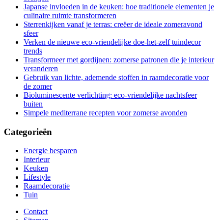
Japanse invloeden in de keuken: hoe traditionele elementen je
culinaire ruimte transformeren
Sterrenkijken vanaf je terras: creëer de ideale zomeravond
sfeer
Verken de nieuwe eco-vriendelijke doe-het-zelf tuindecor
trends
Transformeer met gordijnen: zomerse patronen die je interieur
veranderen
Gebruik van lichte, ademende stoffen in raamdecoratie voor
de zomer
Bioluminescente verlichting: eco-vriendelijke nachtsfeer
buiten
Simpele mediterrane recepten voor zomerse avonden
Categorieën
Energie besparen
Interieur
Keuken
Lifestyle
Raamdecoratie
Tuin
Contact