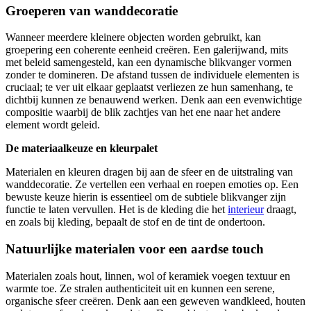
Groeperen van wanddecoratie
Wanneer meerdere kleinere objecten worden gebruikt, kan
groepering een coherente eenheid creëren. Een galerijwand, mits
met beleid samengesteld, kan een dynamische blikvanger vormen
zonder te domineren. De afstand tussen de individuele elementen is
cruciaal; te ver uit elkaar geplaatst verliezen ze hun samenhang, te
dichtbij kunnen ze benauwend werken. Denk aan een evenwichtige
compositie waarbij de blik zachtjes van het ene naar het andere
element wordt geleid.
De materiaalkeuze en kleurpalet
Materialen en kleuren dragen bij aan de sfeer en de uitstraling van
wanddecoratie. Ze vertellen een verhaal en roepen emoties op. Een
bewuste keuze hierin is essentieel om de subtiele blikvanger zijn
functie te laten vervullen. Het is de kleding die het
interieur
draagt,
en zoals bij kleding, bepaalt de stof en de tint de ondertoon.
Natuurlijke materialen voor een aardse touch
Materialen zoals hout, linnen, wol of keramiek voegen textuur en
warmte toe. Ze stralen authenticiteit uit en kunnen een serene,
organische sfeer creëren. Denk aan een geweven wandkleed, houten