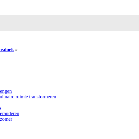
vasdoek
»
rengen
ulinaire ruimte transformeren
s
veranderen
 zomer