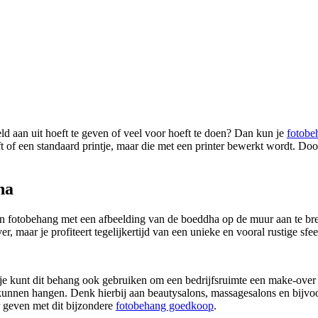
eld aan uit hoeft te geven of veel voor hoeft te doen? Dan kun je
fotobe
t of een standaard printje, maar die met een printer bewerkt wordt. Do
ha
 fotobehang met een afbeelding van de boeddha op de muur aan te breng
r, maar je profiteert tegelijkertijd van een unieke en vooral rustige sfe
je kunt dit behang ook gebruiken om een bedrijfsruimte een make-over t
 kunnen hangen. Denk hierbij aan beautysalons, massagesalons en bijvoo
 geven met dit bijzondere
fotobehang goedkoop
.