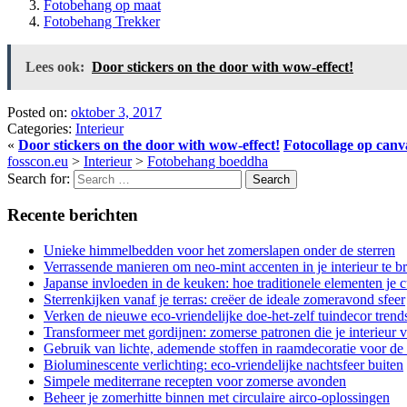
Fotobehang op maat
Fotobehang Trekker
Lees ook:
Door stickers on the door with wow-effect!
Posted on:
oktober 3, 2017
Categories:
Interieur
«
Door stickers on the door with wow-effect!
Fotocollage op can
fosscon.eu
>
Interieur
>
Fotobehang boeddha
Search for:
Recente berichten
Unieke himmelbedden voor het zomerslapen onder de sterren
Verrassende manieren om neo-mint accenten in je interieur te b
Japanse invloeden in de keuken: hoe traditionele elementen je c
Sterrenkijken vanaf je terras: creëer de ideale zomeravond sfeer
Verken de nieuwe eco-vriendelijke doe-het-zelf tuindecor trend
Transformeer met gordijnen: zomerse patronen die je interieur 
Gebruik van lichte, ademende stoffen in raamdecoratie voor de
Bioluminescente verlichting: eco-vriendelijke nachtsfeer buiten
Simpele mediterrane recepten voor zomerse avonden
Beheer je zomerhitte binnen met circulaire airco-oplossingen