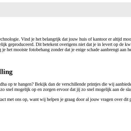
chnologie. Vind je het belangrijk dat jouw huis of kantoor er altijd mooi 
ijk geproduceerd. Dit betekent overigens niet dat je in levert op de kw
g je het mooiste fotobehang zonder dat je enige schade aanbrengt aan he
lling
ddha op te hangen? Bekijk dan de verschillende printjes die wij aanbiede
t zo snel mogelijk op en zorgen ervoor dat jij zo snel mogelijk aan de s
act met ons op, want wij helpen je graag door al jouw vragen over dit