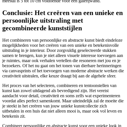
meestal is 5 tot 10 cm voldoende voor een galerijwand.
Conclusie: Het creëren van een unieke en
persoonlijke uitstraling met
gecombineerde kunststijlen
Het combineren van persoonlijke en abstracte kunst biedt eindeloze
mogelijkheden voor het creëren van een unieke en betekenisvolle
uitstraling in je interieur. Door zorgvuldig geselecteerde stukken
samen te brengen, kun je niet alleen visuele interesse toevoegen aan
je ruimtes, maar ook verhalen vertellen die resoneren met jou en je
bezoekers. Of het nu gaat om het tonen van dierbare herinneringen
via canvasprints of het toevoegen van moderne abstracte werken die
creativiteit uitstralen, elke keuze draagt bij aan de algehele sfeer.
Het proces van het selecteren, combineren en tentoonstellen van
kunst kan zowel uitdagend als bevredigend zijn. Het vereist
aandacht voor detail, creativiteit en soms zelfs wat experimenteren
voordat alles perfect samenkomt. Maar uiteindelijk zal de moeite die
je steekt in het creëren van jouw unieke kunstcollectie zich
uitbetalen in een huis dat niet alleen mooi is, maar ook vol leven en
betekenis zit.
Combineer persoonlijke en abstracte kunst voor een unieke look in