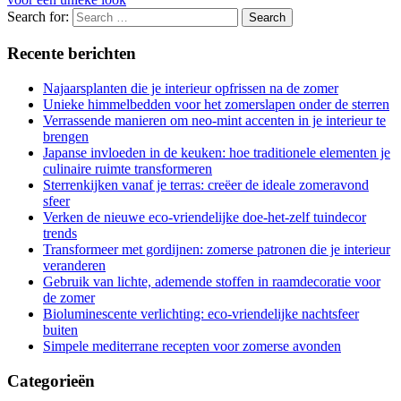
Search for:
Recente berichten
Najaarsplanten die je interieur opfrissen na de zomer
Unieke himmelbedden voor het zomerslapen onder de sterren
Verrassende manieren om neo-mint accenten in je interieur te
brengen
Japanse invloeden in de keuken: hoe traditionele elementen je
culinaire ruimte transformeren
Sterrenkijken vanaf je terras: creëer de ideale zomeravond
sfeer
Verken de nieuwe eco-vriendelijke doe-het-zelf tuindecor
trends
Transformeer met gordijnen: zomerse patronen die je interieur
veranderen
Gebruik van lichte, ademende stoffen in raamdecoratie voor
de zomer
Bioluminescente verlichting: eco-vriendelijke nachtsfeer
buiten
Simpele mediterrane recepten voor zomerse avonden
Categorieën