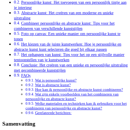
Persoonlijke kunst: Het toevoegen van een persoonlijk tintje aan
je interieur
Abstracte kunst: Het creëren van een moderne en unieke
uitstraling
Combineer persoonlijke en abstracte kunst: Tips voor het
combineren van verschillende kunststijlen
Foto op canvas: Een unieke manier om persoonlijke kunst te
tonen
Het kiezen van de juiste kunstwerken: Hoe je persoonlijke en
abstracte kunst kunt selecteren die goed bij elkaar passen
Het ophangen van kunst: Tips voor het op een stijlvolle manier
tentoonstellen van je kunstwerken
Conclusie: Het creëren van een unieke en persoonlijke uitstraling
met gecombineerde kunststijlen
FAQs
Wat is persoonlijke kunst?
Wat is abstracte kunst?
Hoe kan ik persoonlijke en abstracte kunst combineren?
Wat zijn enkele voorbeelden van het combineren van
persoonlijke en abstracte kunst?
Welke materialen en technieken kan ik gebruiken voor het
combineren van persoonlijke en abstracte kunst?
Gerelateerde berichten:
Samenvatting