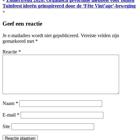
«
Zomertrend 2026: Organisch gevormde meubels voor buiten
Tuinfeest ideeën geïnspireerd door de ‘Fête Vint’age’-beweging
»
Geef een reactie
Je e-mailadres wordt niet gepubliceerd.
Vereiste velden zijn
gemarkeerd met
*
Reactie
*
Naam
*
E-mail
*
Site