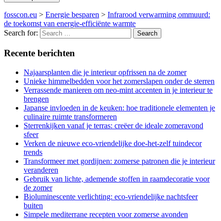
fosscon.eu
>
Energie besparen
>
Infrarood verwarming ommuurd:
de toekomst van energie-efficiënte warmte
Search for:
Recente berichten
Najaarsplanten die je interieur opfrissen na de zomer
Unieke himmelbedden voor het zomerslapen onder de sterren
Verrassende manieren om neo-mint accenten in je interieur te
brengen
Japanse invloeden in de keuken: hoe traditionele elementen je
culinaire ruimte transformeren
Sterrenkijken vanaf je terras: creëer de ideale zomeravond
sfeer
Verken de nieuwe eco-vriendelijke doe-het-zelf tuindecor
trends
Transformeer met gordijnen: zomerse patronen die je interieur
veranderen
Gebruik van lichte, ademende stoffen in raamdecoratie voor
de zomer
Bioluminescente verlichting: eco-vriendelijke nachtsfeer
buiten
Simpele mediterrane recepten voor zomerse avonden